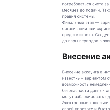
потребоваться счета за
месяцев до подачи. Так
правил системы.
Финальный этап — вери
организации или скрин
средств игрока. Следуе
до пары периодов в зав
Внесение а
Внесение аккаунта в ин
известным вариантом сч
возможность немедленн
безопасности данных оп
могут заблокировать сд
Электронные кошельки, т
своей простоте и быст