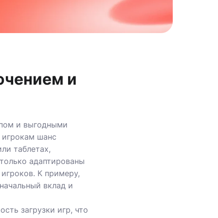
ючением и
упом и выгодными
 игрокам шанс
ли таблетах,
 только адаптированы
игроков. К примеру,
начальный вклад и
сть загрузки игр, что