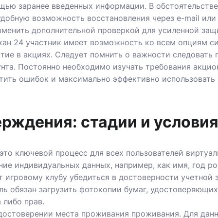
щью заранее введенных информации. В обстоятельстве
добную возможность восстановления через e-mail или
именить дополнительной проверкой для усиленной защ
кан 24 участник имеет возможность ко всем опциям с
стие в акциях. Следует помнить о важности следовать 
аунта. Постоянно необходимо изучать требования акци
атить ошибок и максимально эффективно использовать
ерждения: стадии и услови
это ключевой процесс для всех пользователей виртуал
ние индивидуальных данных, например, как имя, год р
т игровому клубу убедиться в достоверности учетной 
ль обязан загрузить фотокопии бумаг, удостоверяющих
 либо прав.
удостоверении места проживания проживания. Для данн