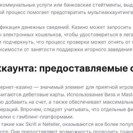
 коммунальные услуги или банковские стейтменты, выд
ой процесс помогает предотвратить мультиаккаунтинг
фикация денежных сведений. Казино может запросить 
ы электронных кошельков, чтобы удостовериться в лег
т подчеркнуть, что процесс проверки может отнять от
исимости от занятости поддержки игорного заведения
ккаунта: предоставляемые
тернет-казино — значимый элемент для приятной игров
итаются дебетовые карты. Использование Виза и Mast
о добавить на счет, а также обеспечивает максимальн
ераций. Впрочем, следует учитывать, что отдельные 
елки с гэмблинг-платформами.
акие как Skrill и Neteller, оказываются все более поп
роте. Они предоставляют возможность проводить транз