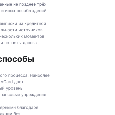
анные не позднее трёх
а и иных несоблюдений
выписки из кредитной
альности источников
 нескольких моментов
 и полноты данных.
 способы
ого процесса. Наиболее
erCard дает
ый уровень
финансовые учреждения
улярными благодаря
акции без