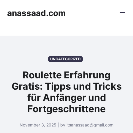
anassaad.com
UNCATEGORIZED
Roulette Erfahrung
Gratis: Tipps und Tricks
für Anfänger und
Fortgeschrittene
November 3, 2025 | by itsanassaad@gmail.com