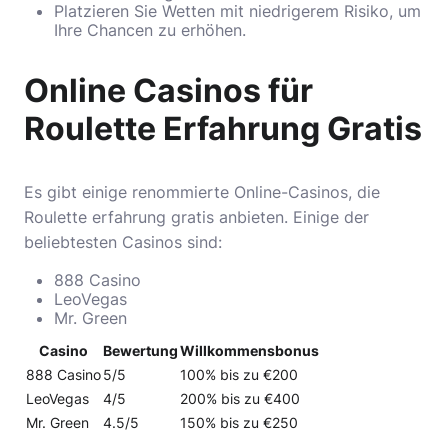
Platzieren Sie Wetten mit niedrigerem Risiko, um
Ihre Chancen zu erhöhen.
Online Casinos für
Roulette Erfahrung Gratis
Es gibt einige renommierte Online-Casinos, die
Roulette erfahrung gratis anbieten. Einige der
beliebtesten Casinos sind:
888 Casino
LeoVegas
Mr. Green
Casino
Bewertung
Willkommensbonus
888 Casino
5/5
100% bis zu €200
LeoVegas
4/5
200% bis zu €400
Mr. Green
4.5/5
150% bis zu €250