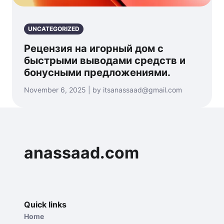
UNCATEGORIZED
Рецензия на игорный дом с
быстрыми выводами средств и
бонусными предложениями.
November 6, 2025 | by itsanassaad@gmail.com
anassaad.com
Quick links
Home