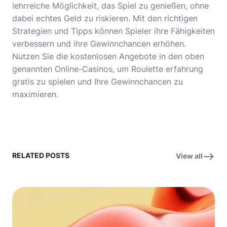
lehrreiche Möglichkeit, das Spiel zu genießen, ohne
dabei echtes Geld zu riskieren. Mit den richtigen
Strategien und Tipps können Spieler ihre Fähigkeiten
verbessern und ihre Gewinnchancen erhöhen.
Nutzen Sie die kostenlosen Angebote in den oben
genannten Online-Casinos, um Roulette erfahrung
gratis zu spielen und Ihre Gewinnchancen zu
maximieren.
RELATED POSTS
View all