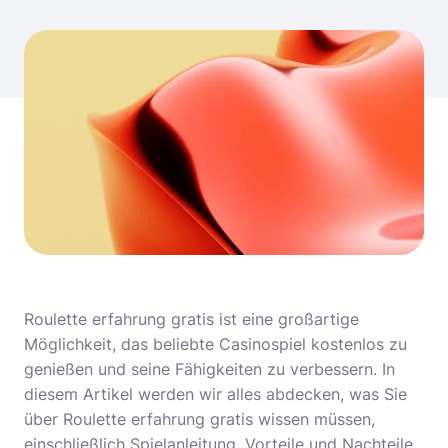
Roulette erfahrung gratis ist eine großartige
Möglichkeit, das beliebte Casinospiel kostenlos zu
genießen und seine Fähigkeiten zu verbessern. In
diesem Artikel werden wir alles abdecken, was Sie
über Roulette erfahrung gratis wissen müssen,
einschließlich Spielanleitung, Vorteile und Nachteile,