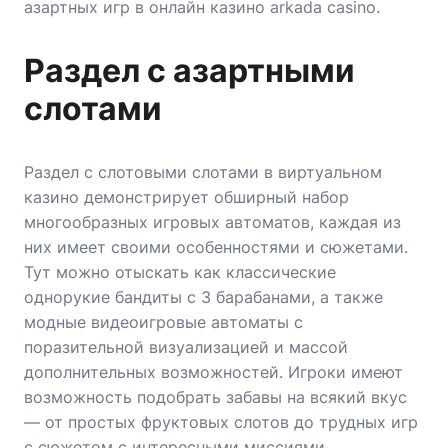
азартных игр в онлайн казино arkada casino.
Раздел с азартными
слотами
Раздел с слотовыми слотами в виртуальном
казино демонстрирует обширный набор
многообразных игровых автоматов, каждая из
них имеет своими особенностями и сюжетами.
Тут можно отыскать как классические
однорукие бандиты с 3 барабанами, а также
модные видеоигровые автоматы с
поразительной визуализацией и массой
дополнительных возможностей. Игроки имеют
возможность подобрать забавы на всякий вкус
— от простых фруктовых слотов до трудных игр
с сюжетом с интересными миссиями.