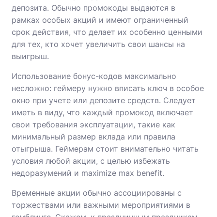
депозита. Обычно промокоды выдаются в
рамках особых акций и имеют ограниченный
срок действия, что делает их особенно ценными
для тех, кто хочет увеличить свои шансы на
выигрыш.
Использование бонус-кодов максимально
несложно: геймеру нужно вписать ключ в особое
окно при учете или депозите средств. Следует
иметь в виду, что каждый промокод включает
свои требования эксплуатации, такие как
минимальный размер вклада или правила
отыгрыша. Геймерам стоит внимательно читать
условия любой акции, с целью избежать
недоразумений и maximize max benefit.
Временные акции обычно ассоциированы с
торжествами или важными мероприятиями в