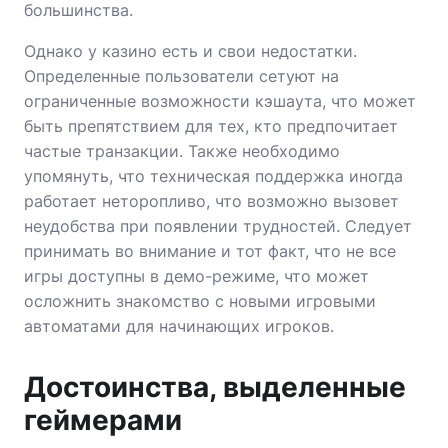
большинства.
Однако у казино есть и свои недостатки.
Определенные пользователи сетуют на
ограниченные возможности кэшаута, что может
быть препятствием для тех, кто предпочитает
частые транзакции. Также необходимо
упомянуть, что техническая поддержка иногда
работает неторопливо, что возможно вызовет
неудобства при появлении трудностей. Следует
принимать во внимание и тот факт, что не все
игры доступны в демо-режиме, что может
осложнить знакомство с новыми игровыми
автоматами для начинающих игроков.
Достоинства, выделенные
геймерами