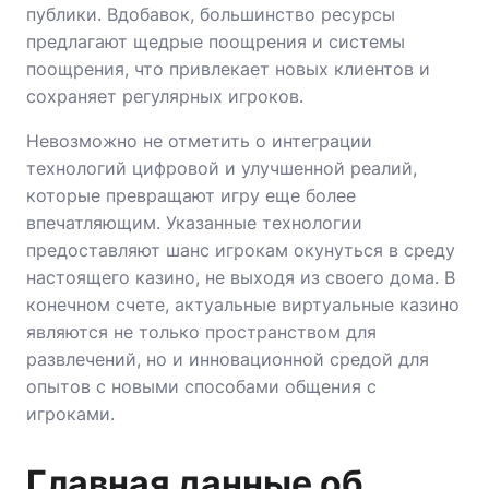
публики. Вдобавок, большинство ресурсы
предлагают щедрые поощрения и системы
поощрения, что привлекает новых клиентов и
сохраняет регулярных игроков.
Невозможно не отметить о интеграции
технологий цифровой и улучшенной реалий,
которые превращают игру еще более
впечатляющим. Указанные технологии
предоставляют шанс игрокам окунуться в среду
настоящего казино, не выходя из своего дома. В
конечном счете, актуальные виртуальные казино
являются не только пространством для
развлечений, но и инновационной средой для
опытов с новыми способами общения с
игроками.
Главная данные об