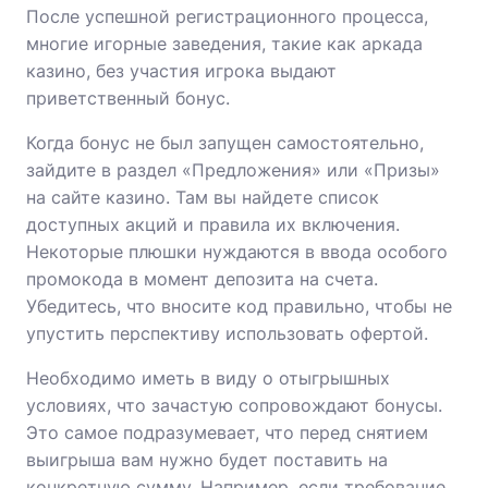
После успешной регистрационного процесса,
многие игорные заведения, такие как аркада
казино, без участия игрока выдают
приветственный бонус.
Когда бонус не был запущен самостоятельно,
зайдите в раздел «Предложения» или «Призы»
на сайте казино. Там вы найдете список
доступных акций и правила их включения.
Некоторые плюшки нуждаются в ввода особого
промокода в момент депозита на счета.
Убедитесь, что вносите код правильно, чтобы не
упустить перспективу использовать офертой.
Необходимо иметь в виду о отыгрышных
условиях, что зачастую сопровождают бонусы.
Это самое подразумевает, что перед снятием
выигрыша вам нужно будет поставить на
конкретную сумму. Например, если требование