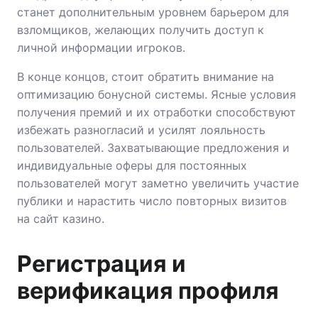
станет дополнительным уровнем барьером для
взломщиков, желающих получить доступ к
личной информации игроков.
В конце концов, стоит обратить внимание на
оптимизацию бонусной системы. Ясные условия
получения премий и их отработки способствуют
избежать разногласий и усилят лояльность
пользователей. Захватывающие предложения и
индивидуальные оферы для постоянных
пользователей могут заметно увеличить участие
публики и нарастить число повторных визитов
на сайт казино.
Регистрация и
верификация профиля