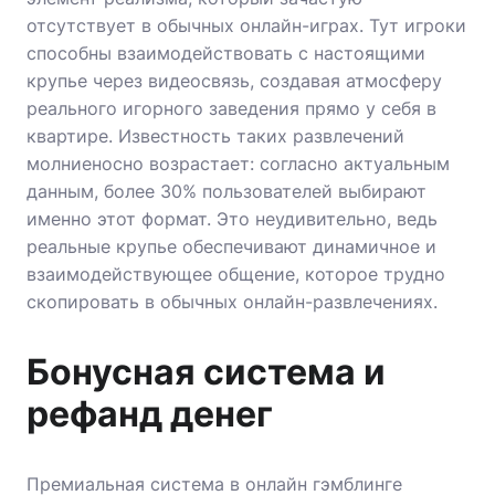
отсутствует в обычных онлайн-играх. Тут игроки
способны взаимодействовать с настоящими
крупье через видеосвязь, создавая атмосферу
реального игорного заведения прямо у себя в
квартире. Известность таких развлечений
молниеносно возрастает: согласно актуальным
данным, более 30% пользователей выбирают
именно этот формат. Это неудивительно, ведь
реальные крупье обеспечивают динамичное и
взаимодействующее общение, которое трудно
скопировать в обычных онлайн-развлечениях.
Бонусная система и
рефанд денег
Премиальная система в онлайн гэмблинге