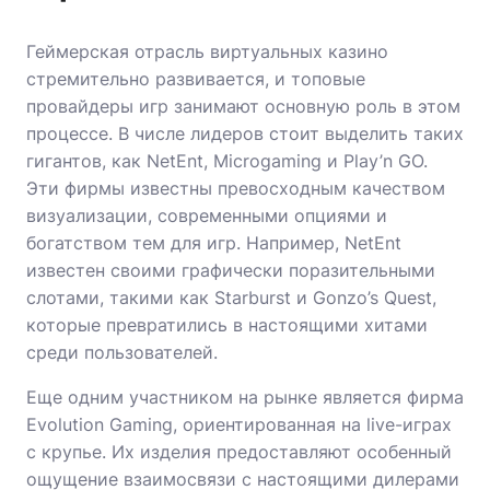
Геймерская отрасль виртуальных казино
стремительно развивается, и топовые
провайдеры игр занимают основную роль в этом
процессе. В числе лидеров стоит выделить таких
гигантов, как NetEnt, Microgaming и Play’n GO.
Эти фирмы известны превосходным качеством
визуализации, современными опциями и
богатством тем для игр. Например, NetEnt
известен своими графически поразительными
слотами, такими как Starburst и Gonzo’s Quest,
которые превратились в настоящими хитами
среди пользователей.
Еще одним участником на рынке является фирма
Evolution Gaming, ориентированная на live-играх
с крупье. Их изделия предоставляют особенный
ощущение взаимосвязи с настоящими дилерами