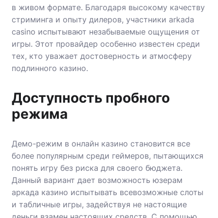
в живом формате. Благодаря высокому качеству
стриминга и опыту дилеров, участники arkada
casino испытывают незабываемые ощущения от
игры. Этот провайдер особенно известен среди
тех, кто уважает достоверность и атмосферу
подлинного казино.
Доступность пробного
режима
Демо-режим в онлайн казино становится все
более популярным среди геймеров, пытающихся
понять игру без риска для своего бюджета.
Данный вариант дает возможность юзерам
аркада казино испытывать всевозможные слоты
и табличные игры, задействуя не настоящие
деньги взамен настоящих средств. С помощью