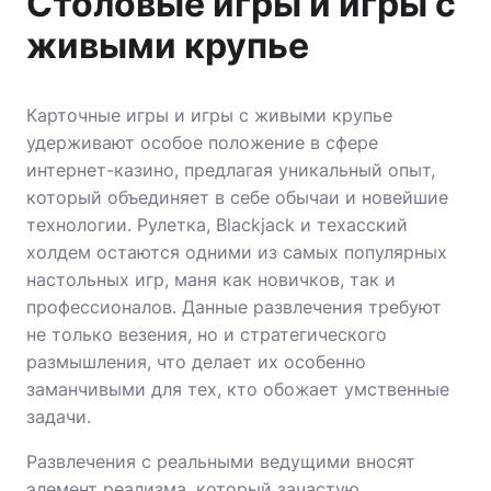
Столовые игры и игры с
живыми крупье
Карточные игры и игры с живыми крупье
удерживают особое положение в сфере
интернет-казино, предлагая уникальный опыт,
который объединяет в себе обычаи и новейшие
технологии. Рулетка, Blackjack и техасский
холдем остаются одними из самых популярных
настольных игр, маня как новичков, так и
профессионалов. Данные развлечения требуют
не только везения, но и стратегического
размышления, что делает их особенно
заманчивыми для тех, кто обожает умственные
задачи.
Развлечения с реальными ведущими вносят
элемент реализма, который зачастую