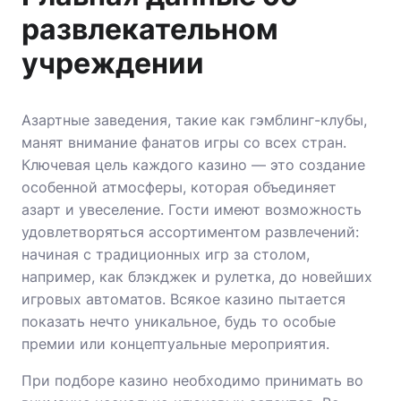
развлекательном
учреждении
Азартные заведения, такие как гэмблинг-клубы,
манят внимание фанатов игры со всех стран.
Ключевая цель каждого казино — это создание
особенной атмосферы, которая объединяет
азарт и увеселение. Гости имеют возможность
удовлетворяться ассортиментом развлечений:
начиная с традиционных игр за столом,
например, как блэкджек и рулетка, до новейших
игровых автоматов. Всякое казино пытается
показать нечто уникальное, будь то особые
премии или концептуальные мероприятия.
При подборе казино необходимо принимать во