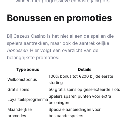
winnen met progressieve en vaste jackpots.
Bonussen en promoties
Bij Cazeus Casino is het niet alleen de spellen die
spelers aantrekken, maar ook de aantrekkelijke
bonussen
. Hier volgt een overzicht van de
belangrijkste promoties:
Type bonus
Details
100% bonus tot €200 bij de eerste
Welkomstbonus
storting
Gratis spins
50 gratis spins op geselecteerde slots
Spelers sparen punten voor extra
Loyaliteitsprogramma
beloningen
Maandelijkse
Speciale aanbiedingen voor
promoties
bestaande spelers