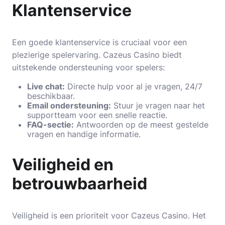
Klantenservice
Een goede klantenservice is cruciaal voor een
plezierige spelervaring. Cazeus Casino biedt
uitstekende ondersteuning voor spelers:
Live chat:
Directe hulp voor al je vragen, 24/7
beschikbaar.
Email ondersteuning:
Stuur je vragen naar het
supportteam voor een snelle reactie.
FAQ-sectie:
Antwoorden op de meest gestelde
vragen en handige informatie.
Veiligheid en
betrouwbaarheid
Veiligheid is een prioriteit voor Cazeus Casino. Het