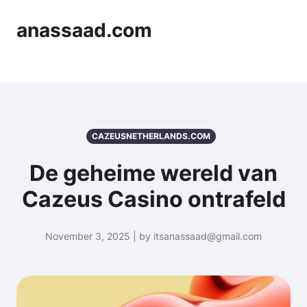
anassaad.com
CAZEUSNETHERLANDS.COM
De geheime wereld van
Cazeus Casino ontrafeld
November 3, 2025 | by itsanassaad@gmail.com