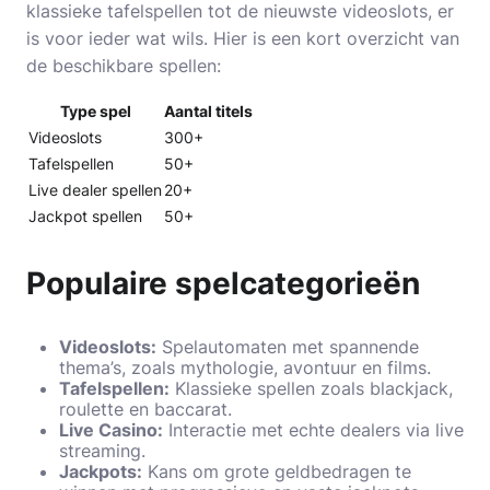
klassieke tafelspellen tot de nieuwste videoslots, er
is voor ieder wat wils. Hier is een kort overzicht van
de beschikbare spellen:
Type spel
Aantal titels
Videoslots
300+
Tafelspellen
50+
Live dealer spellen
20+
Jackpot spellen
50+
Populaire spelcategorieën
Videoslots:
Spelautomaten met spannende
thema’s, zoals mythologie, avontuur en films.
Tafelspellen:
Klassieke spellen zoals blackjack,
roulette en baccarat.
Live Casino:
Interactie met echte dealers via live
streaming.
Jackpots:
Kans om grote geldbedragen te